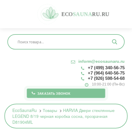
E
C
O
S
A
U
N
A
R
U
.
R
U
inform@ecosaunaru.ru
+7 (499) 340-56-75
+7 (964) 640-56-75
+7 (926) 598-54-68
10:00-21:00 (Пн-Вс)
ЗАКАЗАТЬ ЗВОНОК
EcoSaunaRu
>
Товары
>
HARVIA Двери стеклянные
LEGEND 8/19 черная коробка сосна, прозрачная
D81904ML