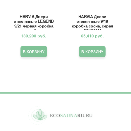
HARVIA Двери
HARVIA Двери
стеклянные LEGEND
стеклянные 9/19
9/21 черная коробка
коробка сосна, серая
алюминий, стекло
D91902M
сатин, арт. DA92105L
139,200
руб.
65,410
руб.
В КОРЗИНУ
В КОРЗИНУ
E
C
O
S
A
U
N
A
R
U
.
R
U