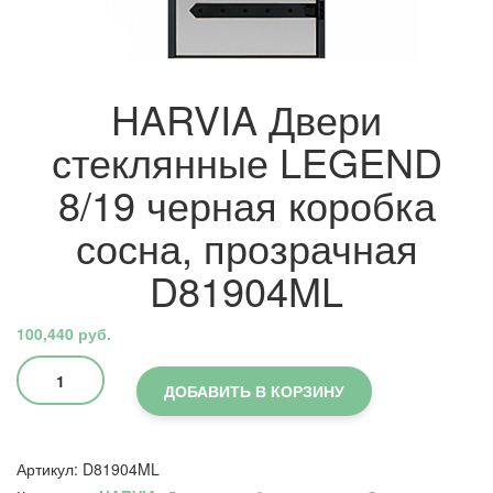
HARVIA Двери
стеклянные LEGEND
8/19 черная коробка
сосна, прозрачная
D81904ML
100,440
руб.
Количество
товара
ДОБАВИТЬ В КОРЗИНУ
HARVIA
Двери
стеклянные
Артикул:
D81904ML
LEGEND