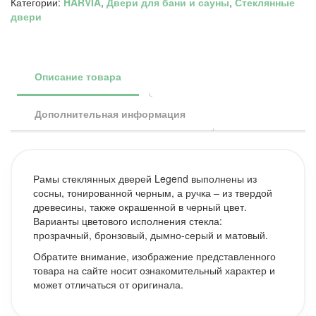
Категории:
HARVIA
,
Двери для бани и сауны
,
Стеклянные
8/19
двери
черная
коробка
сосна,
прозрачная
D81904ML
Описание товара
Дополнительная информация
Рамы стеклянных дверей Legend выполнены из
сосны, тонированной черным, а ручка – из твердой
древесины, также окрашенной в черный цвет.
Варианты цветового исполнения стекла:
прозрачный, бронзовый, дымно-серый и матовый.
Обратите внимание, изображение представленного
товара на сайте носит ознакомительный характер и
может отличаться от оригинала.