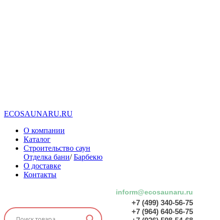
E
C
O
S
A
U
N
A
R
U
.
R
U
О компании
Каталог
Строительство саун
Отделка бани
/
Барбекю
О доставке
Контакты
inform@ecosaunaru.ru
+7 (499) 340-56-75
+7 (964) 640-56-75