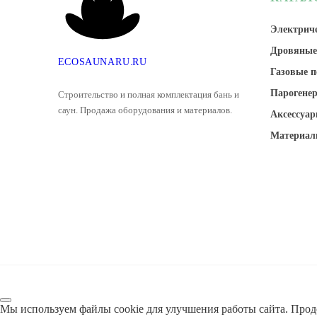
Электриче
Дровяные
E
C
O
S
A
U
N
A
R
U
.
R
U
Газовые п
Парогене
Строительство и полная комплектация бань и
саун. Продажа оборудования и материалов.
Аксессуар
Материал
Мы используем файлы cookie для улучшения работы сайта. Прод