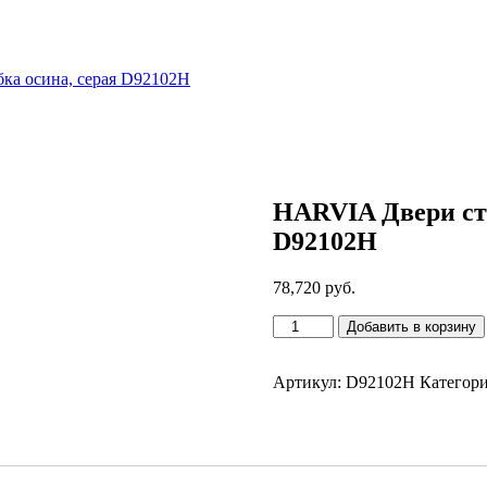
ка осина, серая D92102H
HARVIA Двери сте
D92102H
78,720
руб.
Количество
Добавить в корзину
товара
HARVIA
Двери
Артикул:
D92102H
Категор
стеклянные
9/21
коробка
осина,
серая