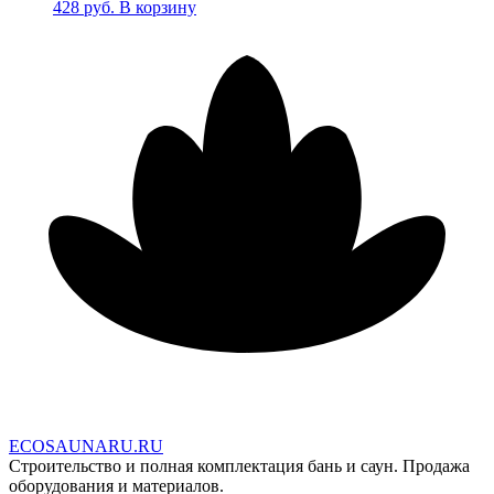
428
руб.
В корзину
E
C
O
S
A
U
N
A
R
U
.
R
U
Строительство и полная комплектация бань и саун. Продажа
оборудования и материалов.