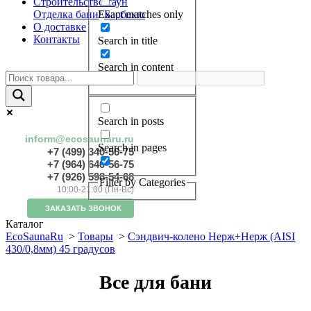
Строительство саун
Отделка бани
/
Барбекю
Exact matches only
О доставке
Контакты
Search in title
Search in content
Search in posts
inform@ecosaunaru.ru
Search in pages
+7 (499) 340-56-75
+7 (964) 640-56-75
+7 (926) 598-54-68
Filter by Categories
10:00-21:00 (Пн-Вс)
ЗАКАЗАТЬ ЗВОНОК
Каталог
EcoSaunaRu
>
Товары
>
Сэндвич-колено Нерж+Нерж (AISI
430/0,8мм) 45 градусов
Все для бани