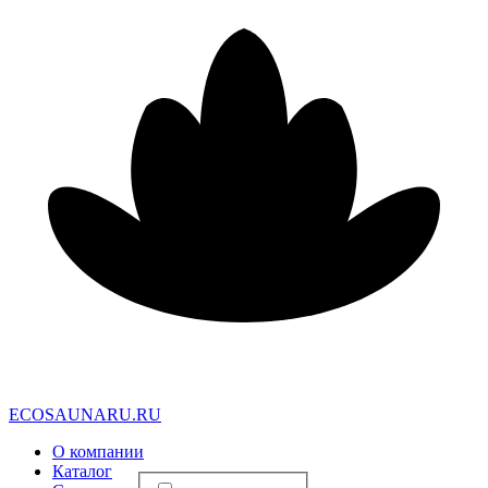
E
C
O
S
A
U
N
A
R
U
.
R
U
О компании
Каталог