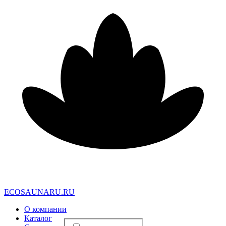
E
C
O
S
A
U
N
A
R
U
.
R
U
О компании
Каталог