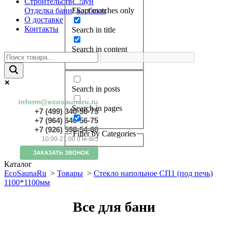
Строительство саун
Отделка бани
/
Барбекю
Exact matches only
О доставке
Контакты
Search in title
Search in content
Search in posts
inform@ecosaunaru.ru
Search in pages
+7 (499) 340-56-75
+7 (964) 640-56-75
+7 (926) 598-54-68
Filter by Categories
10:00-21:00 (Пн-Вс)
ЗАКАЗАТЬ ЗВОНОК
Каталог
EcoSaunaRu
>
Товары
>
Стекло напольное СП1 (под печь)
1100*1100мм
Все для бани